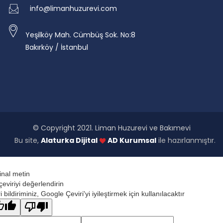
info@limanhuzurevi.com
Yeşilköy Mah. Cümbüş Sok. No:8
Bakırköy / İstanbul
© Copyright 2021. Liman Huzurevi ve Bakımevi
Bu site,
Alaturka Dijital
AD Kurumsal
ile hazırlanmıştır.
jinal metin
çeviriyi değerlendirin
 bildiriminiz, Google Çeviri'yi iyileştirmek için kullanılacaktır