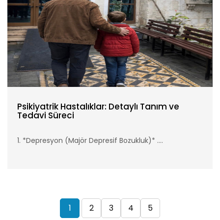
Psikiyatrik Hastalıklar: Detaylı Tanım ve
Tedavi Süreci
1. *Depresyon (Majör Depresif Bozukluk)* ....
1
2
3
4
5