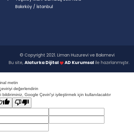
Bakırköy / İstanbul
© Copyright 2021. Liman Huzurevi ve Bakımevi
Bu site,
Alaturka Dijital
AD Kurumsal
ile hazırlanmıştır.
jinal metin
çeviriyi değerlendirin
 bildiriminiz, Google Çeviri'yi iyileştirmek için kullanılacaktır